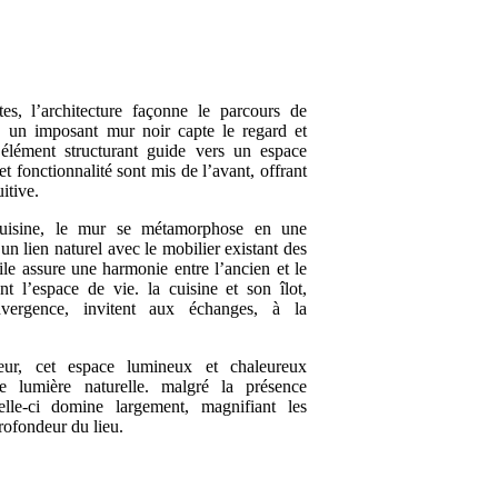
eur, un imposant mur noir capte le regard et
t élément structurant guide vers un espace
t fonctionnalité sont mis de l’avant, offrant
itive.
 un lien naturel avec le mobilier existant des
btile assure une harmonie entre l’ancien et le
nt l’espace de vie. la cuisine et son îlot,
nvergence, invitent aux échanges, à la
e lumière naturelle. malgré la présence
lle-ci domine largement, magnifiant les
profondeur du lieu.