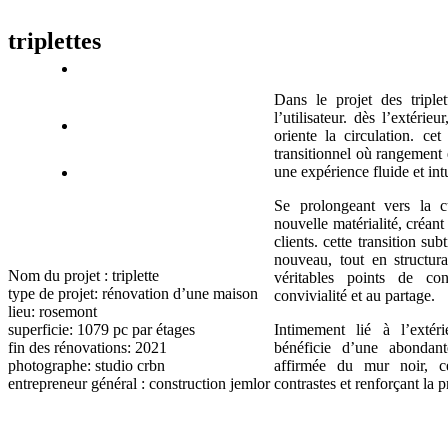
triplettes
dans le projet des triplettes, l’architecture façonne le parcours de
l’utilisateur. dès l’extéri
oriente la circulation. ce
transitionnel où rangement e
une expérience fluide et intu
se prolongeant vers la cuisine, le mur se métamorphose en une
nouvelle matérialité, créant
clients. cette transition su
nouveau, tout en structura
nom du projet
: triplette
véritables points de co
type de projet
: rénovation d’une maison
convivialité et au partage.
lieu
: rosemont
superficie
: 1079 pc par étages
intimement lié à l’extérieur, cet espace lumineux et chaleureux
fin des rénovations
: 2021
bénéficie d’une abondant
photographe
: studio crbn
affirmée du mur noir, ce
entrepreneur général
: construction jemlor
contrastes et renforçant la 